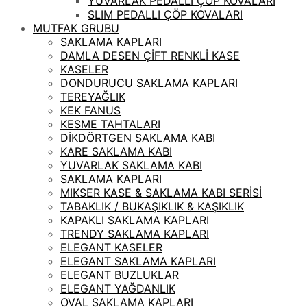
YUVARLAK PEDALLI ÇÖP KOVALARI
SLIM PEDALLI ÇÖP KOVALARI
MUTFAK GRUBU
SAKLAMA KAPLARI
DAMLA DESEN ÇİFT RENKLİ KASE
KASELER
DONDURUCU SAKLAMA KAPLARI
TEREYAĞLIK
KEK FANUS
KESME TAHTALARI
DİKDÖRTGEN SAKLAMA KABI
KARE SAKLAMA KABI
YUVARLAK SAKLAMA KABI
SAKLAMA KAPLARI
MIKSER KASE & SAKLAMA KABI SERİSİ
TABAKLIK / BUKAŞIKLIK & KAŞIKLIK
KAPAKLI SAKLAMA KAPLARI
TRENDY SAKLAMA KAPLARI
ELEGANT KASELER
ELEGANT SAKLAMA KAPLARI
ELEGANT BUZLUKLAR
ELEGANT YAĞDANLIK
OVAL SAKLAMA KAPLARI