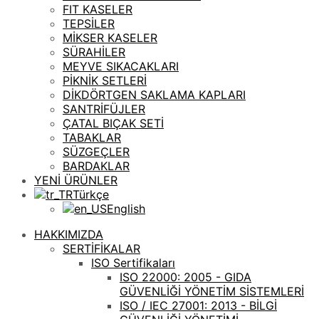
FIT KASELER
TEPSİLER
MİKSER KASELER
SÜRAHİLER
MEYVE SIKACAKLARI
PİKNİK SETLERİ
DİKDÖRTGEN SAKLAMA KAPLARI
SANTRİFÜJLER
ÇATAL BIÇAK SETİ
TABAKLAR
SÜZGEÇLER
BARDAKLAR
YENİ ÜRÜNLER
Türkçe
English
HAKKIMIZDA
SERTİFİKALAR
ISO Sertifikaları
ISO 22000: 2005 - GIDA
GÜVENLİĞİ YÖNETİM SİSTEMLERİ
ISO / IEC 27001: 2013 - BİLGİ