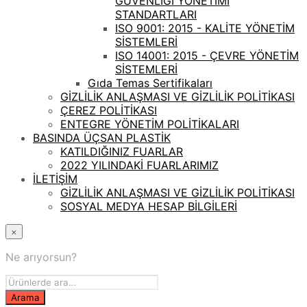
GÜVENLİĞİ YÖNETİMİ
STANDARTLARI
ISO 9001: 2015 - KALİTE YÖNETİM
SİSTEMLERİ
ISO 14001: 2015 - ÇEVRE YÖNETİM
SİSTEMLERİ
Gıda Temas Sertifikaları
GİZLİLİK ANLAŞMASI VE GİZLİLİK POLİTİKASI
ÇEREZ POLİTİKASI
ENTEGRE YÖNETİM POLİTİKALARI
BASINDA ÜÇSAN PLASTİK
KATILDIĞINIZ FUARLAR
2022 YILINDAKİ FUARLARIMIZ
İLETİŞİM
GİZLİLİK ANLAŞMASI VE GİZLİLİK POLİTİKASI
SOSYAL MEDYA HESAP BİLGİLERİ
×
Ne arıyorsun?