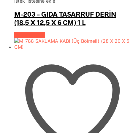
İstek listesine ekle
M-203 – GIDA TASARRUF DERİN
(18,5 X 12,5 X 6 CM) 1 L
Devamını oku